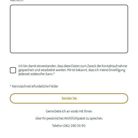
Nachricht
Ich bin damit einverstanden, dass diese Daten zum Zweck der Kontaktaufnahme
gespeichert und verarbeitet werden. Mir ist bekannt, dass ich meine Einwilligung
jederzeit widerrufen kann.
*
* Kennzeichnet erforderliche Felder
Senden Sie
Gerne biete ich an vorab mit Ihnen
über Ihr persönliches Wohlfühlpaket zu sprechen.
Telefon 0162 280 35 90