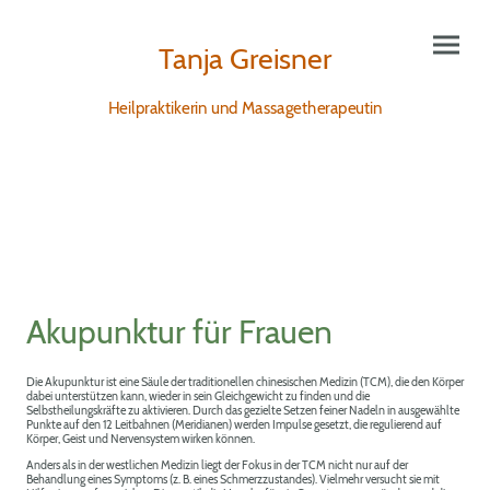
Tanja Greisner
Heilpraktikerin und Massagetherapeutin
Akupunktur für Frauen
Die Akupunktur ist eine Säule der traditionellen chinesischen Medizin (TCM), die den Körper
dabei unterstützen kann, wieder in sein Gleichgewicht zu finden und die
Selbstheilungskräfte zu aktivieren. Durch das gezielte Setzen feiner Nadeln in ausgewählte
Punkte auf den 12 Leitbahnen (Meridianen) werden Impulse gesetzt, die regulierend auf
Körper, Geist und Nervensystem wirken können.
Anders als in der westlichen Medizin liegt der Fokus in der TCM nicht nur auf der
Behandlung eines Symptoms (z. B. eines Schmerzzustandes). Vielmehr versucht sie mit