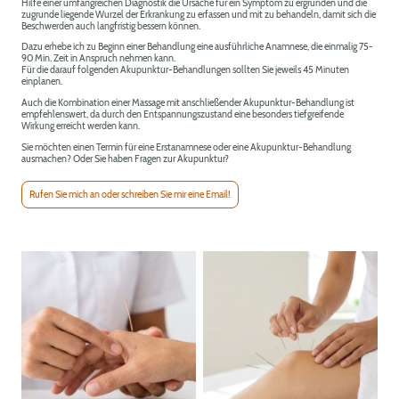
Hilfe einer umfangreichen Diagnostik die Ursache für ein Symptom zu ergründen und die
zugrunde liegende Wurzel der Erkrankung zu erfassen und mit zu behandeln, damit sich die
Beschwerden auch langfristig bessern können.
Dazu erhebe ich zu Beginn einer Behandlung eine ausführliche Anamnese, die einmalig 75-
90 Min. Zeit in Anspruch nehmen kann.
Für die darauf folgenden Akupunktur-Behandlungen sollten Sie jeweils 45 Minuten
einplanen.
Auch die Kombination einer Massage mit anschließender Akupunktur-Behandlung ist
empfehlenswert, da durch den Entspannungszustand eine besonders tiefgreifende
Wirkung erreicht werden kann.
Sie möchten einen Termin für eine Erstanamnese oder eine Akupunktur-Behandlung
ausmachen? Oder Sie haben Fragen zur Akupunktur?
Rufen Sie mich an oder schreiben Sie mir eine Email!