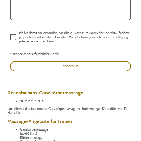
Ich bin damit einverstanden, dass diese Daten zum Zweck der Kontaktaufnahme
gespeichert und verarbeitet werden. Mir ist bekannt, dass ich meine Einwilligung
jederzeit widerrufen kann.
*
* Kennzeichnet erforderliche Felder
Senden Sie
Rosenbalsam-Ganzkörpermassage
90 Min. für 120 €
Luxuriöse und entspannende Ganzkörpermassage mit hochwertigen Körperölen von Dr.
Hauschka.
Massage-Angebote für Frauen
Ganzkörpermassage
(ab 60 Min.)
Rückenmassage