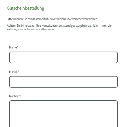
Gutscheinbestellung
Bitte nennen Sie mir das Wohlfühlpaket welches Sie verschenken wollen.
Achten Sie bitte darauf Ihre Kontakdaten vollständig anzugeben damit ich Ihnen die
Zahlungsmodalitäten darstellen kann.
Name
*
E-Mail
*
Nachricht